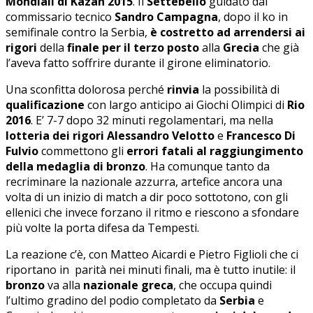
Mondiali di Kazan 2015
. Il
Settebello
guidato dal
commissario tecnico
Sandro Campagna
, dopo il ko in
semifinale contro la Serbia,
è costretto ad arrendersi ai
rigori
della
finale per il terzo posto
alla
Grecia
che già
l’aveva fatto soffrire durante il girone eliminatorio.
Una sconfitta dolorosa perché
rinvia
la possibilità di
qualificazione
con largo anticipo ai Giochi Olimpici di
Rio
2016
. E’ 7-7 dopo 32 minuti regolamentari, ma nella
lotteria dei rigori
Alessandro Velotto
e
Francesco Di
Fulvio
commettono gli
errori fatali al raggiungimento
della medaglia di bronzo
. Ha comunque tanto da
recriminare la nazionale azzurra, artefice ancora una
volta di un inizio di match a dir poco sottotono, con gli
ellenici che invece forzano il ritmo e riescono a sfondare
più volte la porta difesa da Tempesti.
La reazione c’è, con Matteo Aicardi e Pietro Figlioli che ci
riportano in parità nei minuti finali, ma è tutto inutile: il
bronzo
va alla
nazionale greca
, che occupa quindi
l’ultimo gradino del podio completato da
Serbia
e