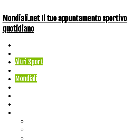
Mondiali.net Il tuo appuntamento sportivo
quotidiano
Home
Ciclismo
Altri Sport
Nazionali
Mondiali
Mondiali Story
Olimpiadi
Calcio
Live Score
Calcio
Tennis
Basket