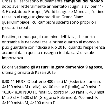
Croazia. I serbi sono nuovamente
campioni del mondo
dopo aver letteralmente annientato i cugini slavi per 11-
4. E così, dopo Europei, World League e Mondiali, l’ultimo
tassello al raggiungimento di un Grand Slam:
quell’Olimpiade i cui campioni uscenti sono proprio i
giocatori croati.
Positivo, comunque, il cammino dell’Italia, che porta
entrambe le nazionali tra le prime quattro al mondo e
può guardare con fiducia a Rio 2016, quando l’esperienza
accumulata in questa rassegna iridata sarà di vitale
importanza.
Ed ora vediamo gli
azzurri in gara domenica 9 agosto
,
ultima giornata di Kazan 2015.
8.30-11 NUOTO batterie 400 misti M (Federico Turrini),
4×100 mista M (Italia), 4×100 mista F (Italia), 400 misti F
16.30-18.30 NUOTO finali 50 dorso M, 50 rana F, 400 misti
M, 50 sl F, 1500 sl M (Gregorio Paltrinieri), 400 misti F,
4×100 mista M, 4×100 mista F