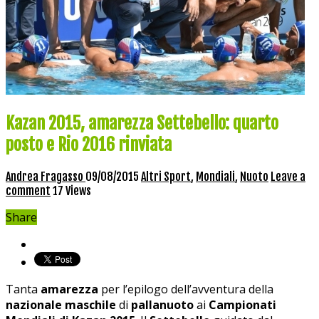
Kazan 2015, amarezza Settebello: quarto
posto e Rio 2016 rinviata
Andrea Fragasso
09/08/2015
Altri Sport
,
Mondiali
,
Nuoto
Leave a
comment
17 Views
Share
Tanta
amarezza
per l’epilogo dell’avventura della
nazionale maschile
di
pallanuoto
ai
Campionati