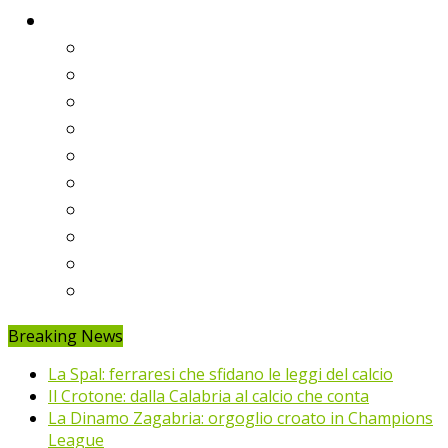
Classifiche
Serie A
Serie B
Premier League
Liga
Bundesliga
Ligue 1
Eredivisie
Primeira Liga
Prem’er-Liga
Jupiler Pro League
Breaking News
La Spal: ferraresi che sfidano le leggi del calcio
Il Crotone: dalla Calabria al calcio che conta
La Dinamo Zagabria: orgoglio croato in Champions
League