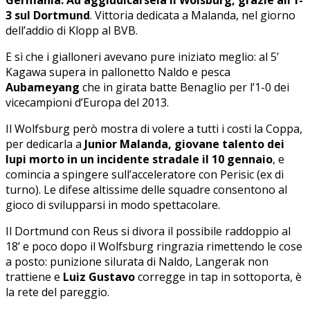
3 sul Dortmund
. Vittoria dedicata a Malanda, nel giorno
dell’addio di Klopp al BVB.
E sì che i gialloneri avevano pure iniziato meglio: al 5’
Kagawa supera in pallonetto Naldo e pesca
Aubameyang
che in girata batte Benaglio per l’1-0 dei
vicecampioni d’Europa del 2013.
Il Wolfsburg però mostra di volere a tutti i costi la Coppa,
per dedicarla a
Junior Malanda, giovane talento dei
lupi morto in un incidente stradale il 10 gennaio
, e
comincia a spingere sull’acceleratore con Perisic (ex di
turno). Le difese altissime delle squadre consentono al
gioco di svilupparsi in modo spettacolare.
Il Dortmund con Reus si divora il possibile raddoppio al
18’ e poco dopo il Wolfsburg ringrazia rimettendo le cose
a posto: punizione silurata di Naldo, Langerak non
trattiene e
Luiz Gustavo
corregge in tap in sottoporta, è
la rete del pareggio.