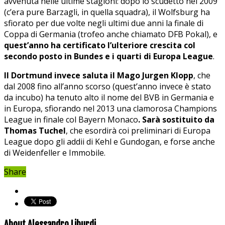
avvenuta nelle ultime stagioni: dopo lo scudetto nel 2009
(c’era pure Barzagli, in quella squadra), il Wolfsburg ha
sfiorato per due volte negli ultimi due anni la finale di
Coppa di Germania (trofeo anche chiamato DFB Pokal), e
quest’anno ha certificato l’ulteriore crescita col
secondo posto in Bundes e i quarti di Europa League
.
Il Dortmund invece saluta il Mago Jurgen Klopp
, che
dal 2008 fino all’anno scorso (quest’anno invece è stato
da incubo) ha tenuto alto il nome del BVB in Germania e
in Europa, sfiorando nel 2013 una clamorosa Champions
League in finale col Bayern Monaco
. Sarà sostituito da
Thomas Tuchel
, che esordirà coi preliminari di Europa
League dopo gli addii di Kehl e Gundogan, e forse anche
di Weidenfeller e Immobile.
Share
About Alessandro Liburdi