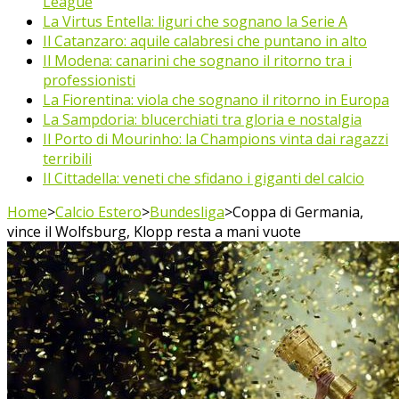
League
La Virtus Entella: liguri che sognano la Serie A
Il Catanzaro: aquile calabresi che puntano in alto
Il Modena: canarini che sognano il ritorno tra i
professionisti
La Fiorentina: viola che sognano il ritorno in Europa
La Sampdoria: blucerchiati tra gloria e nostalgia
Il Porto di Mourinho: la Champions vinta dai ragazzi
terribili
Il Cittadella: veneti che sfidano i giganti del calcio
Home
>
Calcio Estero
>
Bundesliga
>
Coppa di Germania,
vince il Wolfsburg, Klopp resta a mani vuote