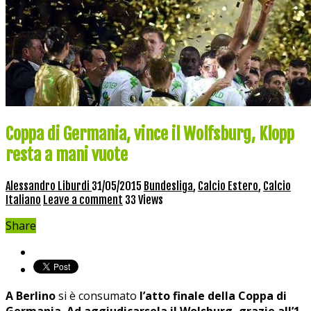
Coppa di Germania, vince il Wolfsburg, Klopp
resta a mani vuote
Alessandro Liburdi
31/05/2015
Bundesliga
,
Calcio Estero
,
Calcio
Italiano
Leave a comment
33 Views
Share
A Berlino
si è consumato
l’atto finale della Coppa di
Germania. Ad aggiudicarsela il Wolsburg, grazie all’1-