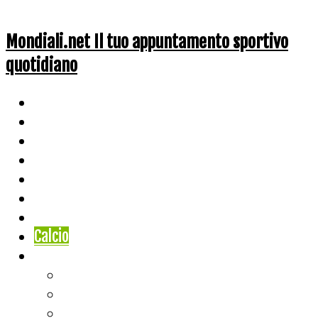
Mondiali.net Il tuo appuntamento sportivo
quotidiano
Home
Ciclismo
Altri Sport
Nazionali
Mondiali
Mondiali Story
Olimpiadi
Calcio
Live Score
Calcio
Tennis
Basket