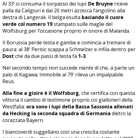
Al 33’ si consuma il sorpasso dei lupi:
De Bruyne
riceve
palla da Caligiuri e dai 20 metri azzecca l’angolino alla
destra di Langerak. Il belga esulta
baciando il cuore
verde col numero 19
stampato sulle maglie del
Wolfsburg per l’occasione proprio in onore di Malanda.
Il Borussia perde testa e gambe e comincia a tremare di
paura: al 38’ Perisic scappa a Schmelzer e infila dentro per
Dost
che da due passi di testa fa
1-3
.
Nel secondo tempo non succede niente di che, a parte un
palo di Kagawa; Immobile al 79’ rileva un impalpabile
Reus.
Alla fine a gioire è il Wolfsburg
, che certifica con questa
vittoria il cambio di testimone proprio coi gialloneri della
Westfalia:
ora sono i lupi della Bassa Sassonia allenati
da Hecking la seconda squadra di Germania
dietro la
corazzata Bayern.
I biancoverdi suggellano così una crescita costante