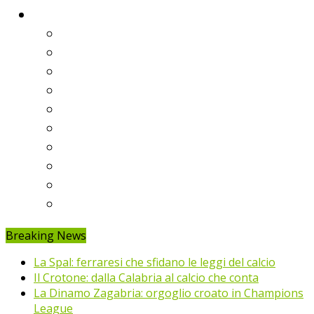
Classifiche
Serie A
Serie B
Premier League
Liga
Bundesliga
Ligue 1
Eredivisie
Primeira Liga
Prem’er-Liga
Jupiler Pro League
Breaking News
La Spal: ferraresi che sfidano le leggi del calcio
Il Crotone: dalla Calabria al calcio che conta
La Dinamo Zagabria: orgoglio croato in Champions
League