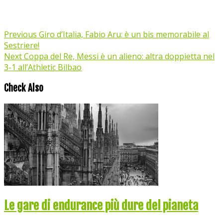
Previous
Giro d’Italia, Fabio Aru: è un bis memorabile al
Sestriere!
Next
Coppa del Re, Messi è un alieno: altra doppietta nel
3-1 all’Athletic Bilbao
Check Also
Le gare di endurance più dure del pianeta