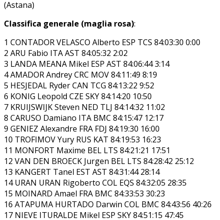
(Astana)
Classifica generale (maglia rosa)
:
1 CONTADOR VELASCO Alberto ESP TCS 84:03:30 0:00
2 ARU Fabio ITA AST 84:05:32 2:02
3 LANDA MEANA Mikel ESP AST 84:06:44 3:14
4 AMADOR Andrey CRC MOV 84:11:49 8:19
5 HESJEDAL Ryder CAN TCG 84:13:22 9:52
6 KONIG Leopold CZE SKY 84:14:20 10:50
7 KRUIJSWIJK Steven NED TLJ 84:14:32 11:02
8 CARUSO Damiano ITA BMC 84:15:47 12:17
9 GENIEZ Alexandre FRA FDJ 84:19:30 16:00
10 TROFIMOV Yury RUS KAT 84:19:53 16:23
11 MONFORT Maxime BEL LTS 84:21:21 17:51
12 VAN DEN BROECK Jurgen BEL LTS 84:28:42 25:12
13 KANGERT Tanel EST AST 84:31:44 28:14
14 URAN URAN Rigoberto COL EQS 84:32:05 28:35
15 MOINARD Amael FRA BMC 84:33:53 30:23
16 ATAPUMA HURTADO Darwin COL BMC 84:43:56 40:26
17 NIEVE ITURALDE Mikel ESP SKY 84:51:15 47:45