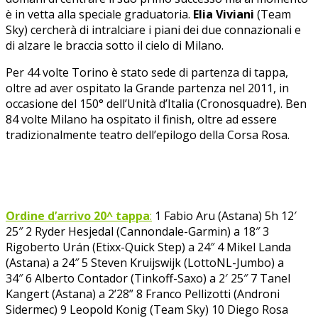
è in vetta alla speciale graduatoria.
Elia Viviani
(Team
Sky) cercherà di intralciare i piani dei due connazionali e
di alzare le braccia sotto il cielo di Milano.
Per 44 volte Torino è stato sede di partenza di tappa,
oltre ad aver ospitato la Grande partenza nel 2011, in
occasione del 150° dell’Unità d’Italia (Cronosquadre). Ben
84 volte Milano ha ospitato il finish, oltre ad essere
tradizionalmente teatro dell’epilogo della Corsa Rosa.
Ordine d’arrivo 20^ tappa
:
1 Fabio Aru (Astana) 5h 12′
25″ 2 Ryder Hesjedal (Cannondale-Garmin) a 18″ 3
Rigoberto Urán (Etixx-Quick Step) a 24″ 4 Mikel Landa
(Astana) a 24″ 5 Steven Kruijswijk (LottoNL-Jumbo) a
34″ 6 Alberto Contador (Tinkoff-Saxo) a 2′ 25″ 7 Tanel
Kangert (Astana) a 2’28” 8 Franco Pellizotti (Androni
Sidermec) 9 Leopold Konig (Team Sky) 10 Diego Rosa