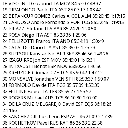
18 VISCONTI Giovanni ITA MOV 84:53:07 49:37
19 TIRALONGO Paolo ITA AST 85:07:17 1:03:47
20 BETANCUR GOMEZ Carlos A. COL ALM 85:20:45 1:17:15
21 CARDOSO Andre Fernando S POR TCG 85:22:45 1:19:15
22 PIRAZZI Stefano ITA BAR 85:24:20 1:20:50
23 ROSA Diego ITA AST 85:28:36 1:25:06
24 PELLIZOTTI Franco ITA AND 85:34:19 1:30:49
25 CATALDO Dario ITA AST 85:39:03 1:35:33
26 SIUTSOU Kanstantsin BLR SKY 85:46:56 1:43:26
27 IZAGUIRRE Jon ESP MOV 85:49:01 1:45:31
28 INTXAUSTI Benat ESP MOV 85:50:26 1:46:56
29 KREUZIGER Roman CZE TCS 85:50:42 1:47:12
30 MONSALVE Jonathan VEN STH 85:53:37 1:50:07
31 FORMOLO Davide ITA TCG 85:57:09 1:53:39
32 FELLINE Fabio ITA TFR 85:59:27 1:55:57
33 ROGERS Michael AUS TCS 86:10:30 2:07:00
34 DE LA CRUZ MELGAREJO David ESP EQS 86:18:26
2:14:56
35 SANCHEZ GIL Luis Leon ESP AST 86:21:09 2:17:39
36 KOCHETKOV Pavel RUS KAT 86:26:28 2:22:58