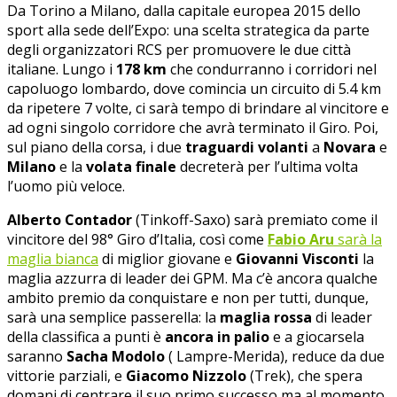
Da Torino a Milano, dalla capitale europea 2015 dello
sport alla sede dell’Expo: una scelta strategica da parte
degli organizzatori RCS per promuovere le due città
italiane. Lungo i
178 km
che condurranno i corridori nel
capoluogo lombardo, dove comincia un circuito di 5.4 km
da ripetere 7 volte, ci sarà tempo di brindare al vincitore e
ad ogni singolo corridore che avrà terminato il Giro. Poi,
sul piano della corsa, i due
traguardi volanti
a
Novara
e
Milano
e la
volata finale
decreterà per l’ultima volta
l’uomo più veloce.
Alberto Contador
(Tinkoff-Saxo) sarà premiato come il
vincitore del 98° Giro d’Italia, così come
Fabio Aru
sarà la
maglia bianca
di miglior giovane e
Giovanni Visconti
la
maglia azzurra di leader dei GPM. Ma c’è ancora qualche
ambito premio da conquistare e non per tutti, dunque,
sarà una semplice passerella: la
maglia rossa
di leader
della classifica a punti è
ancora in palio
e a giocarsela
saranno
Sacha Modolo
( Lampre-Merida), reduce da due
vittorie parziali, e
Giacomo Nizzolo
(Trek), che spera
domani di centrare il suo primo successo ma al momento