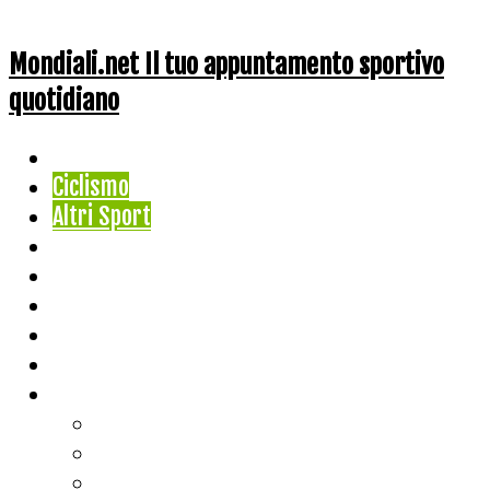
Mondiali.net Il tuo appuntamento sportivo
quotidiano
Home
Ciclismo
Altri Sport
Nazionali
Mondiali
Mondiali Story
Olimpiadi
Calcio
Live Score
Calcio
Tennis
Basket