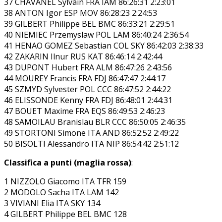
37 CHAVANEL Sylvain FRA IAM 86:26:31 2:23:01
38 ANTON Igor ESP MOV 86:28:23 2:24:53
39 GILBERT Philippe BEL BMC 86:33:21 2:29:51
40 NIEMIEC Przemyslaw POL LAM 86:40:24 2:36:54
41 HENAO GOMEZ Sebastian COL SKY 86:42:03 2:38:33
42 ZAKARIN Ilnur RUS KAT 86:46:14 2:42:44
43 DUPONT Hubert FRA ALM 86:47:26 2:43:56
44 MOUREY Francis FRA FDJ 86:47:47 2:44:17
45 SZMYD Sylvester POL CCC 86:47:52 2:44:22
46 ELISSONDE Kenny FRA FDJ 86:48:01 2:44:31
47 BOUET Maxime FRA EQS 86:49:53 2:46:23
48 SAMOILAU Branislau BLR CCC 86:50:05 2:46:35
49 STORTONI Simone ITA AND 86:52:52 2:49:22
50 BISOLTI Alessandro ITA NIP 86:54:42 2:51:12
Classifica a punti (maglia rossa)
:
1 NIZZOLO Giacomo ITA TFR 159
2 MODOLO Sacha ITA LAM 142
3 VIVIANI Elia ITA SKY 134
4 GILBERT Philippe BEL BMC 128