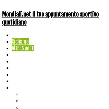
Mondiali.net Il tuo appuntamento sportivo
quotidiano
Home
Ciclismo
Altri Sport
Nazionali
Mondiali
Mondiali Story
Olimpiadi
Calcio
Live Score
Calcio
Tennis
Basket