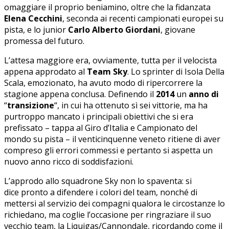
omaggiare il proprio beniamino, oltre che la fidanzata
Elena Cecchini
, seconda ai recenti campionati europei su
pista, e lo junior
Carlo Alberto Giordani
, giovane
promessa del futuro.
L’attesa maggiore era, ovviamente, tutta per il velocista
appena approdato al
Team Sky
. Lo sprinter di Isola Della
Scala, emozionato, ha avuto modo di ripercorrere la
stagione appena conclusa. Definendo il
2014
un
anno
di
“
transizione
“, in cui ha ottenuto sì sei vittorie, ma ha
purtroppo mancato i principali obiettivi che si era
prefissato – tappa al Giro d’Italia e Campionato del
mondo su pista – il venticinquenne veneto ritiene di aver
compreso gli errori commessi e pertanto si aspetta un
nuovo anno ricco di soddisfazioni.
L’approdo allo squadrone Sky non lo spaventa: si
dice pronto a difendere i colori del team, nonché di
mettersi al servizio dei compagni qualora le circostanze lo
richiedano, ma coglie l’occasione per ringraziare il suo
vecchio team, la Liquigas/Cannondale, ricordando come il