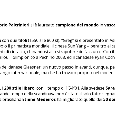
rio Paltrinieri
si è laureato
campione del mondo
in
vasca
n due titoli (1550 sl e 800 sl), “Greg” si è presentato in Asi
olo il primatista mondiale, il cinese Sun Yang – peraltro al
ti di rincalzo, chinandosi allo strapotere dell’azzurro. Con i
ellouli, olimpionico a Pechino 2008, ed il canadese Ryan Coc
 del danese Glaesner, un nuovo passo in avanti, dunque, per l
rango internazionale, ma che ha trovato proprio nel modenese 
, i
200 stile libero
, con il tempo di 1’54″01. Alla svedese
Sara
grande tempo della scandinava non è stato il solo fatto segna
a brasiliana
Etiene Medeiros
ha migliorato quello dei
50 do