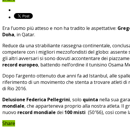
Era l’uomo più atteso e non ha tradito le aspettative:
Grego
Doha
, in Qatar.
Reduce da una strabiliante rassegna continentale, conclusa co
competere con i migliori mezzofondisti del globo: assente s
gli altri avversari si sono dovuti accontentare dei piazzamen
record europeo
, battendo nell’ordine il tunisino Osama M
Dopo l’argento ottenuto due anni fa ad Istanbul, alle spalle
riferimento di un movimento che stenta a trovare atleti di 
di Rio 2016.
Delusione Federica Pellegrini
, solo
quinta
nella sua gara
mondiale
, che apparteneva proprio alla nostra atleta. Il 
nuovo
record mondiale
dei
100 misti
(50″66), così come l
Share