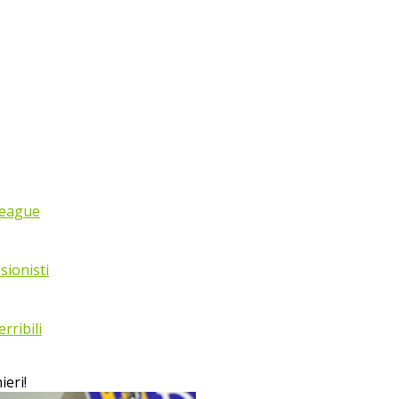
League
sionisti
rribili
ieri!