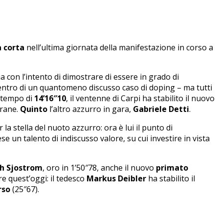
 corta
nell’ultima giornata della manifestazione in corso a
a con l’intento di dimostrare di essere in grado di
 centro di un quantomeno discusso caso di doping – ma tutti
l tempo di
14’16″10
, il ventenne di Carpi ha stabilito il nuovo
hrane.
Quinto
l’altro azzurro in gara,
Gabriele Detti
.
a stella del nuoto azzurro: ora è lui il punto di
un talento di indiscusso valore, su cui investire in vista
h Sjostrom
, oro in 1’50″78, anche il nuovo
primato
re quest’oggi: il tedesco
Markus Deibler
ha stabilito il
rso
(25″67).