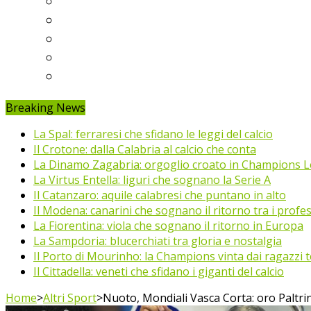
Ligue 1
Eredivisie
Primeira Liga
Prem’er-Liga
Jupiler Pro League
Breaking News
La Spal: ferraresi che sfidano le leggi del calcio
Il Crotone: dalla Calabria al calcio che conta
La Dinamo Zagabria: orgoglio croato in Champions 
La Virtus Entella: liguri che sognano la Serie A
Il Catanzaro: aquile calabresi che puntano in alto
Il Modena: canarini che sognano il ritorno tra i profes
La Fiorentina: viola che sognano il ritorno in Europa
La Sampdoria: blucerchiati tra gloria e nostalgia
Il Porto di Mourinho: la Champions vinta dai ragazzi te
Il Cittadella: veneti che sfidano i giganti del calcio
Home
>
Altri Sport
>
Nuoto, Mondiali Vasca Corta: oro Paltrin