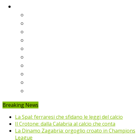
Classifiche
Serie A
Serie B
Premier League
Liga
Bundesliga
Ligue 1
Eredivisie
Primeira Liga
Prem’er-Liga
Jupiler Pro League
Breaking News
La Spal: ferraresi che sfidano le leggi del calcio
Il Crotone: dalla Calabria al calcio che conta
La Dinamo Zagabria: orgoglio croato in Champions
League