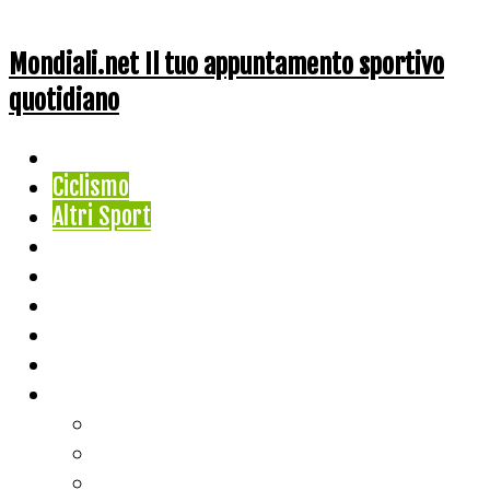
Mondiali.net Il tuo appuntamento sportivo
quotidiano
Home
Ciclismo
Altri Sport
Nazionali
Mondiali
Mondiali Story
Olimpiadi
Calcio
Live Score
Calcio
Tennis
Basket