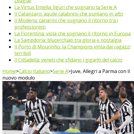
League
La Virtus Entella: liguri che sognano la Serie A
Il Catanzaro: aquile calabresi che puntano in alto
Il Modena: canarini che sognano il ritorno tra i
professionisti
La Fiorentina: viola che sognano il ritorno in Europa
La Sampdoria: blucerchiati tra gloria e nostalgia
Il Porto di Mourinho: la Champions vinta dai ragazzi
terribili
Il Cittadella: veneti che sfidano i giganti del calcio
Home
>
Calcio Italiano
>
Serie A
>
Juve, Allegri a Parma con il
nuovo modulo