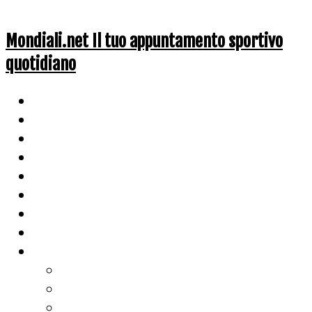
Mondiali.net Il tuo appuntamento sportivo
quotidiano
Home
Ciclismo
Altri Sport
Nazionali
Mondiali
Mondiali Story
Olimpiadi
Calcio
Live Score
Calcio
Tennis
Basket