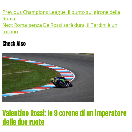
Previous
Champions League: il punto sul girone della
Roma
Next
Roma: senza De Rossi sarà dura, il Tardini è un
fortino
Check Also
Valentino Rossi: le 9 corone di un imperatore
delle due ruote