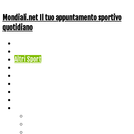
Mondiali.net Il tuo appuntamento sportivo
quotidiano
Home
Ciclismo
Altri Sport
Nazionali
Mondiali
Mondiali Story
Olimpiadi
Calcio
Live Score
Calcio
Tennis
Basket