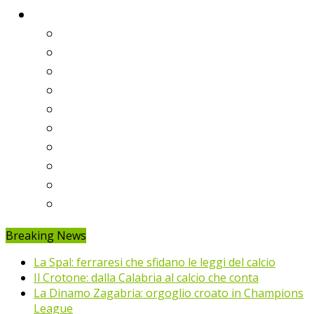
Classifiche
Serie A
Serie B
Premier League
Liga
Bundesliga
Ligue 1
Eredivisie
Primeira Liga
Prem’er-Liga
Jupiler Pro League
Breaking News
La Spal: ferraresi che sfidano le leggi del calcio
Il Crotone: dalla Calabria al calcio che conta
La Dinamo Zagabria: orgoglio croato in Champions
League