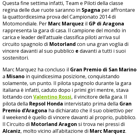
Questa fine settima infatti, Team e Piloti della classe
regina delle due ruote saranno in
Spagna
per affrontare
la quattordicesima prova del Campionato 2014 di
Motomondiale. Per
Marc Marquez
il
GP di Aragona
rappresenta la gara di casa. Il campione del mondo in
carica e leader dell’attuale classifica piloti arriva sul
circuito spagnolo di
Motorland
con una gran voglia di
vincere davanti al suo pubblico
e
davanti a tutti i suoi
sostenitori.
Marc Marquez ha concluso il
Gran Premio di San Marino
a
Misano
in quindicesima posizione, conquistando
solamente, un punto. Il pilota spagnolo durante la gara
italiana è infatti, caduto dopo i primi giri mentre, stava
lottando con
Valentino Rossi
, il vincitore della gara. Il
pilota della
Repsol Honda
intervistato prima della
Gran
Premio d’Aragona
ha dichiarato che il suo obiettivo per
il weekend è quello di vincere davanti al proprio, pubblico.
Il Circuito di
Motorland Aragon
si trova nei pressi di
Alcaniz
, molto vicino all’abitazione di
Marc Marquez
.