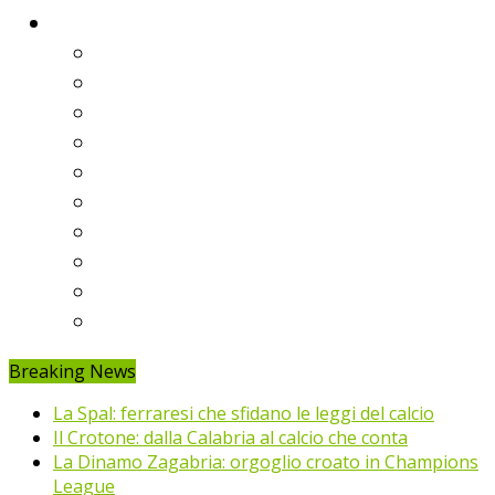
Classifiche
Serie A
Serie B
Premier League
Liga
Bundesliga
Ligue 1
Eredivisie
Primeira Liga
Prem’er-Liga
Jupiler Pro League
Breaking News
La Spal: ferraresi che sfidano le leggi del calcio
Il Crotone: dalla Calabria al calcio che conta
La Dinamo Zagabria: orgoglio croato in Champions
League