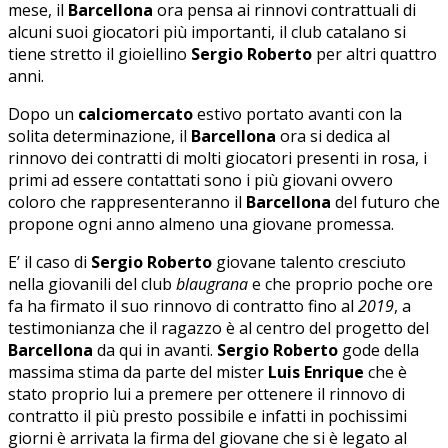
mese, il
Barcellona
ora pensa ai rinnovi contrattuali di
alcuni suoi giocatori più importanti, il club catalano si
tiene stretto il gioiellino
Sergio Roberto
per altri quattro
anni.
Dopo un
calciomercato
estivo portato avanti con la
solita determinazione, il
Barcellona
ora si dedica al
rinnovo dei contratti di molti giocatori presenti in rosa, i
primi ad essere contattati sono i più giovani ovvero
coloro che rappresenteranno il
Barcellona
del futuro che
propone ogni anno almeno una giovane promessa.
E’ il caso di
Sergio Roberto
giovane talento cresciuto
nella giovanili del club
blaugrana
e che proprio poche ore
fa ha firmato il suo rinnovo di contratto fino al
2019
, a
testimonianza che il ragazzo è al centro del progetto del
Barcellona
da qui in avanti.
Sergio Roberto
gode della
massima stima da parte del mister
Luis Enrique
che è
stato proprio lui a premere per ottenere il rinnovo di
contratto il più presto possibile e infatti in pochissimi
giorni è arrivata la firma del giovane che si è legato al