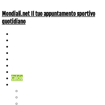
Mondiali.net Il tuo appuntamento sportivo
quotidiano
Home
Ciclismo
Altri Sport
Nazionali
Mondiali
Mondiali Story
Olimpiadi
Calcio
Live Score
Calcio
Tennis
Basket