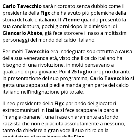
Carlo Tavecchio
sarà ricordato senza dubbio come il
presidente della
Figc
che ha avuto più polemiche della
storia del calcio italiano. Il
71enne
quando presentò la
sua candidatura, pochi giorni dopo le dimissioni di
Giancarlo Abete
, già fece storcere il naso a moltissimi
personaggi del mondo del calcio italiano.
Per molti
Tavecchio
era inadeguato soprattutto a causa
della sua veneranda età, visto che il calcio italiano ha
bisogno di una rivoluzione, in molti pensavano a
qualcuno di più giovane. Poi il
25 luglio
proprio durante
la presentazione del suo programma,
Carlo Tavecchio
si
getta una zappa sui piedi e manda gran parte del calcio
italiano nell’indignazione più totale.
Il neo presidente della
Figc
parlando dei giocatori
extracomunitari in
Italia
si fece scappare la parola
“mangia-banane”, una frase chiaramente a sfondo
razzista che non è piaciuta assolutamente a nessuno,
tanto da chiedere a gran voce il suo ritiro dalla
candidatura di presidente della
Figc
.