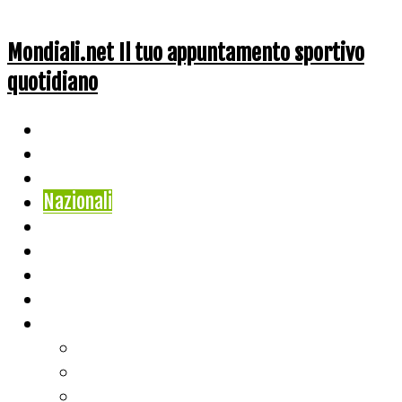
Mondiali.net Il tuo appuntamento sportivo
quotidiano
Home
Ciclismo
Altri Sport
Nazionali
Mondiali
Mondiali Story
Olimpiadi
Calcio
Live Score
Calcio
Tennis
Basket