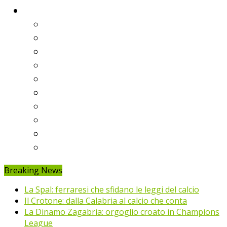
Classifiche
Serie A
Serie B
Premier League
Liga
Bundesliga
Ligue 1
Eredivisie
Primeira Liga
Prem’er-Liga
Jupiler Pro League
Breaking News
La Spal: ferraresi che sfidano le leggi del calcio
Il Crotone: dalla Calabria al calcio che conta
La Dinamo Zagabria: orgoglio croato in Champions
League