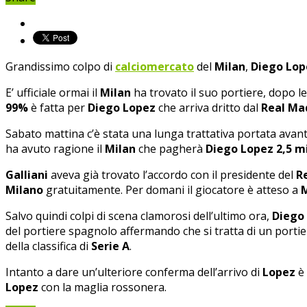
Grandissimo colpo di
calciomercato
del
Milan
,
Diego Lop
E’ ufficiale ormai il
Milan
ha trovato il suo portiere, dopo le v
99%
è fatta per
Diego Lopez
che arriva dritto dal
Real Ma
Sabato mattina c’è stata una lunga trattativa portata avan
ha avuto ragione il
Milan
che pagherà
Diego Lopez
2,5 m
Galliani
aveva già trovato l’accordo con il presidente del
R
Milano
gratuitamente. Per domani il giocatore è atteso a
Salvo quindi colpi di scena clamorosi dell’ultimo ora,
Diego
del portiere spagnolo affermando che si tratta di un porti
della classifica di
Serie A
.
Intanto a dare un’ulteriore conferma dell’arrivo di
Lopez
è 
Lopez
con la maglia rossonera.