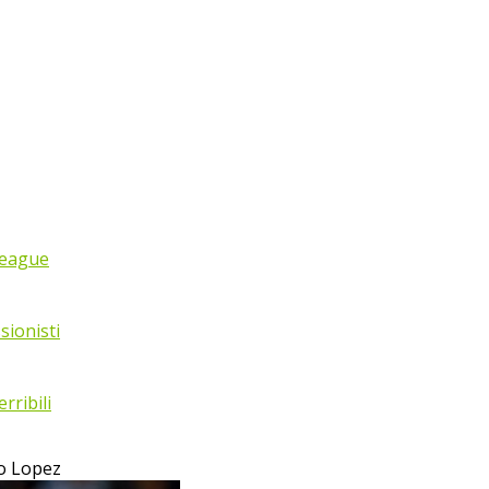
League
sionisti
rribili
go Lopez