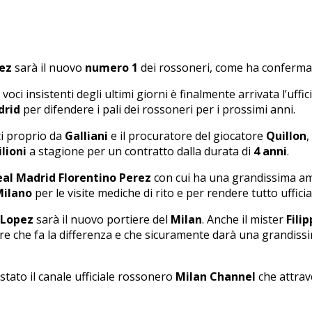
ez
sarà il nuovo
numero 1
dei rossoneri, come ha conferma
oci insistenti degli ultimi giorni è finalmente arrivata l’ufficia
drid
per difendere i pali dei rossoneri per i prossimi anni.
ti proprio da
Galliani
e il procuratore del giocatore
Quillon
,
ilioni
a stagione per un contratto dalla durata di
4 anni
.
eal Madrid Florentino Perez
con cui ha una grandissima ami
Milano
per le visite mediche di rito e per rendere tutto uffici
 Lopez
sarà il nuovo portiere del
Milan
. Anche il mister
Fili
ere che fa la differenza e che sicuramente darà una grandiss
stato il canale ufficiale rossonero
Milan Channel
che attrav