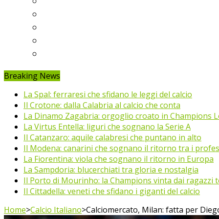
Ligue 1
Eredivisie
Primeira Liga
Prem’er-Liga
Jupiler Pro League
Breaking News
La Spal: ferraresi che sfidano le leggi del calcio
Il Crotone: dalla Calabria al calcio che conta
La Dinamo Zagabria: orgoglio croato in Champions 
La Virtus Entella: liguri che sognano la Serie A
Il Catanzaro: aquile calabresi che puntano in alto
Il Modena: canarini che sognano il ritorno tra i profes
La Fiorentina: viola che sognano il ritorno in Europa
La Sampdoria: blucerchiati tra gloria e nostalgia
Il Porto di Mourinho: la Champions vinta dai ragazzi te
Il Cittadella: veneti che sfidano i giganti del calcio
Home
>
Calcio Italiano
>
Calciomercato, Milan: fatta per Die