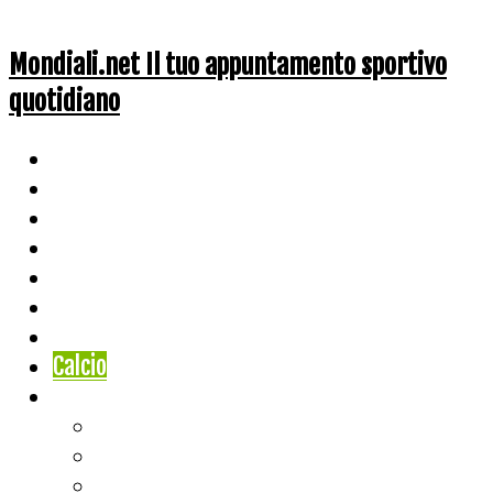
Mondiali.net Il tuo appuntamento sportivo
quotidiano
Home
Ciclismo
Altri Sport
Nazionali
Mondiali
Mondiali Story
Olimpiadi
Calcio
Live Score
Calcio
Tennis
Basket