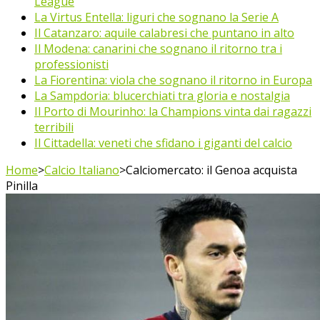
League
La Virtus Entella: liguri che sognano la Serie A
Il Catanzaro: aquile calabresi che puntano in alto
Il Modena: canarini che sognano il ritorno tra i
professionisti
La Fiorentina: viola che sognano il ritorno in Europa
La Sampdoria: blucerchiati tra gloria e nostalgia
Il Porto di Mourinho: la Champions vinta dai ragazzi
terribili
Il Cittadella: veneti che sfidano i giganti del calcio
Home
>
Calcio Italiano
>
Calciomercato: il Genoa acquista
Pinilla