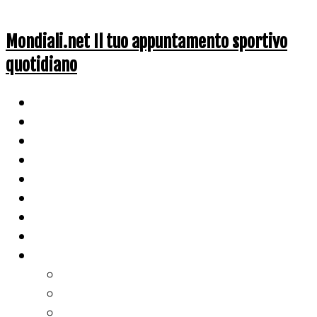
Mondiali.net Il tuo appuntamento sportivo
quotidiano
Home
Ciclismo
Altri Sport
Nazionali
Mondiali
Mondiali Story
Olimpiadi
Calcio
Live Score
Calcio
Tennis
Basket