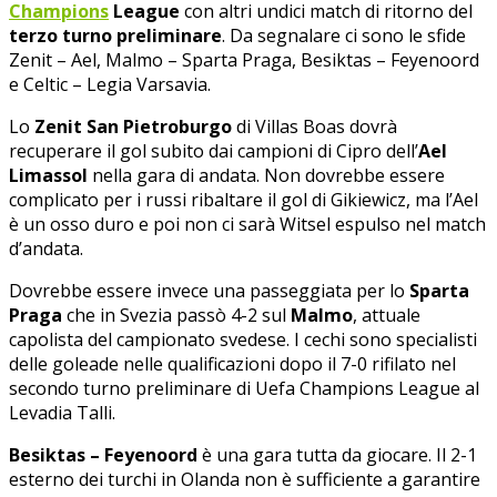
Champions
League
con altri undici match di ritorno del
terzo turno preliminare
. Da segnalare ci sono le sfide
Zenit – Ael, Malmo – Sparta Praga, Besiktas – Feyenoord
e Celtic – Legia Varsavia.
Lo
Zenit San Pietroburgo
di Villas Boas dovrà
recuperare il gol subito dai campioni di Cipro dell’
Ael
Limassol
nella gara di andata. Non dovrebbe essere
complicato per i russi ribaltare il gol di Gikiewicz, ma l’Ael
è un osso duro e poi non ci sarà Witsel espulso nel match
d’andata.
Dovrebbe essere invece una passeggiata per lo
Sparta
Praga
che in Svezia passò 4-2 sul
Malmo
, attuale
capolista del campionato svedese. I cechi sono specialisti
delle goleade nelle qualificazioni dopo il 7-0 rifilato nel
secondo turno preliminare di Uefa Champions League al
Levadia Talli.
Besiktas – Feyenoord
è una gara tutta da giocare. Il 2-1
esterno dei turchi in Olanda non è sufficiente a garantire