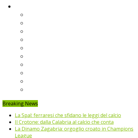
Classifiche
Serie A
Serie B
Premier League
Liga
Bundesliga
Ligue 1
Eredivisie
Primeira Liga
Prem’er-Liga
Jupiler Pro League
Breaking News
La Spal: ferraresi che sfidano le leggi del calcio
Il Crotone: dalla Calabria al calcio che conta
La Dinamo Zagabria: orgoglio croato in Champions
League