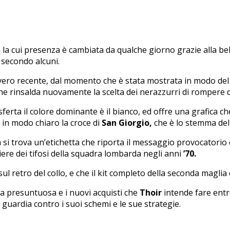
 la cui presenza è cambiata da qualche giorno grazie alla bel
o secondo alcuni.
vvero recente, dal momento che è stata mostrata in modo del tu
e rinsalda nuovamente la scelta dei nerazzurri di rompere di 
erta il colore dominante è il bianco, ed offre una grafica che 
 in modo chiaro la croce di
San Giorgio,
che è lo stemma dell
lia si trova un’etichetta che riporta il messaggio provocatorio
iere dei tifosi della squadra lombarda negli anni
’70.
ul retro del collo, e che il kit completo della seconda maglia 
 da presuntuosa e i nuovi acquisti che
Thoir
intende fare entro
 guardia contro i suoi schemi e le sue strategie.