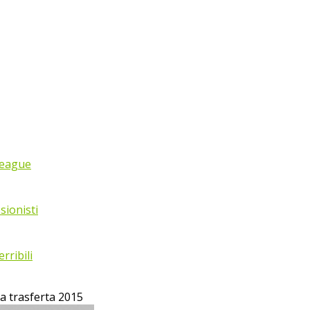
League
sionisti
rribili
ia trasferta 2015