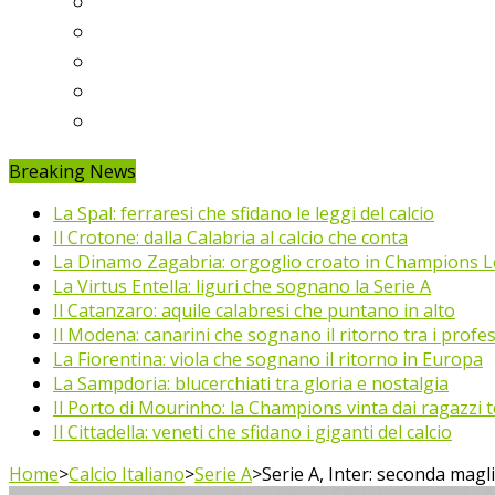
Ligue 1
Eredivisie
Primeira Liga
Prem’er-Liga
Jupiler Pro League
Breaking News
La Spal: ferraresi che sfidano le leggi del calcio
Il Crotone: dalla Calabria al calcio che conta
La Dinamo Zagabria: orgoglio croato in Champions 
La Virtus Entella: liguri che sognano la Serie A
Il Catanzaro: aquile calabresi che puntano in alto
Il Modena: canarini che sognano il ritorno tra i profes
La Fiorentina: viola che sognano il ritorno in Europa
La Sampdoria: blucerchiati tra gloria e nostalgia
Il Porto di Mourinho: la Champions vinta dai ragazzi te
Il Cittadella: veneti che sfidano i giganti del calcio
Home
>
Calcio Italiano
>
Serie A
>
Serie A, Inter: seconda magl