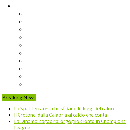
Classifiche
Serie A
Serie B
Premier League
Liga
Bundesliga
Ligue 1
Eredivisie
Primeira Liga
Prem’er-Liga
Jupiler Pro League
Breaking News
La Spal: ferraresi che sfidano le leggi del calcio
Il Crotone: dalla Calabria al calcio che conta
La Dinamo Zagabria: orgoglio croato in Champions
League