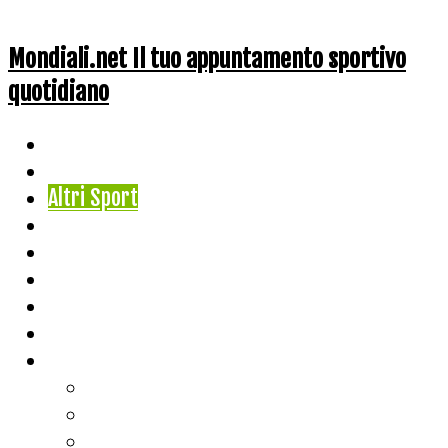
Mondiali.net Il tuo appuntamento sportivo
quotidiano
Home
Ciclismo
Altri Sport
Nazionali
Mondiali
Mondiali Story
Olimpiadi
Calcio
Live Score
Calcio
Tennis
Basket