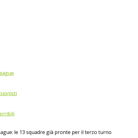
League
sionisti
rribili
gue: le 13 squadre già pronte per il terzo turno