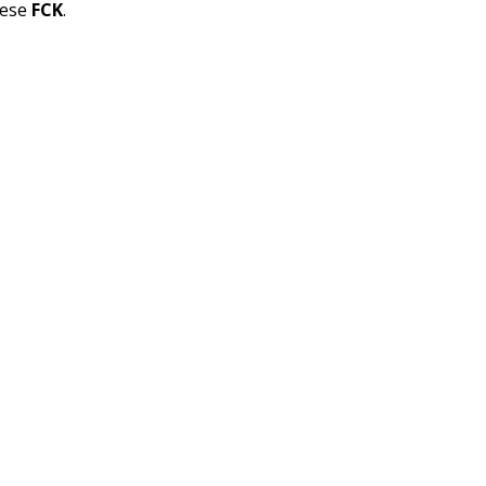
nese
FCK
.