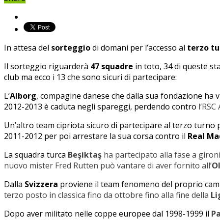
In attesa del
sorteggio
di domani per l’accesso al
terzo t
Il sorteggio riguarderà
47 squadre
in toto, 34 di queste s
club ma ecco i 13 che sono sicuri di partecipare:
L’
Alborg
, compagine danese che dalla sua fondazione ha vin
2012-2013 è caduta negli spareggi, perdendo contro
l’RSC 
Un’altro team cipriota sicuro di partecipare al terzo turno p
2011-2012 per poi arrestare la sua corsa contro il
Real Ma
La squadra turca
Beşiktaş
ha partecipato alla fase a giron
nuovo mister Fred Rutten può vantare di aver fornito all’
O
Dalla
Svizzera
proviene il team fenomeno del proprio cam
terzo posto in classica fino da ottobre fino alla fine della
Li
Dopo aver militato nelle coppe europee dal 1998-1999 il
Pa