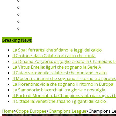
Ligue 1
Eredivisie
Primeira Liga
Prem’er-Liga
Jupiler Pro League
Breaking News
La Spal: ferraresi che sfidano le leggi del calcio
Il Crotone: dalla Calabria al calcio che conta
La Dinamo Zagabria: orgoglio croato in Champions 
La Virtus Entella: liguri che sognano la Serie A
Il Catanzaro: aquile calabresi che puntano in alto
Il Modena: canarini che sognano il ritorno tra i profes
La Fiorentina: viola che sognano il ritorno in Europa
La Sampdoria: blucerchiati tra gloria e nostalgia
Il Porto di Mourinho: la Champions vinta dai ragazzi te
Il Cittadella: veneti che sfidano i giganti del calcio
Home
>
Coppe Europee
>
Champions League
>
Champions Lea