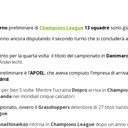
urno
preliminare di
Champions League
13 squadre
sono già
tanno ancora disputando il secondo turno che si concluderà a 
to per la quarta volta il titolo del campionato in
Danimar
Anderlecht.
reliminare è l’
APOEL
, che aveva compiuto l’impresa di arrivar
drid
.
i per ben 5 volte. Mentre l’ucraina
Dnipro
arriva in
Champio
landa
nei mondiali cinque calciatori.
pionato, ovvero il
Grasshoppers
detentore di 27 titoli nazio
gue
.
nathinaikos
ritorna in
Champions League
dopo un anno d