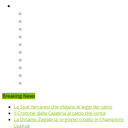
Classifiche
Serie A
Serie B
Premier League
Liga
Bundesliga
Ligue 1
Eredivisie
Primeira Liga
Prem’er-Liga
Jupiler Pro League
Breaking News
La Spal: ferraresi che sfidano le leggi del calcio
Il Crotone: dalla Calabria al calcio che conta
La Dinamo Zagabria: orgoglio croato in Champions
League