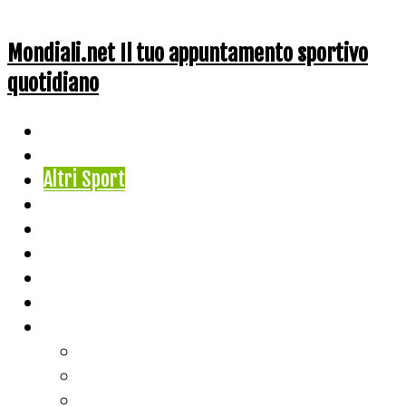
Mondiali.net Il tuo appuntamento sportivo
quotidiano
Home
Ciclismo
Altri Sport
Nazionali
Mondiali
Mondiali Story
Olimpiadi
Calcio
Live Score
Calcio
Tennis
Basket