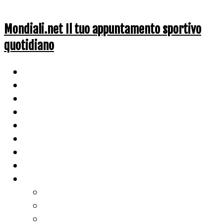
Mondiali.net Il tuo appuntamento sportivo
quotidiano
Home
Ciclismo
Altri Sport
Nazionali
Mondiali
Mondiali Story
Olimpiadi
Calcio
Live Score
Calcio
Tennis
Basket