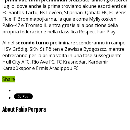
luglio, dove anche la prima troviamo alcune esordienti del
FC Santos Tartu, FK Lovćen, Stjarnan, Qäbälä FK, FC Veris,
FK e IF Brommapojkarna, la quale come Myllykosken
Pallo-47 e Tromsø IL entra grazie alla posizione della
propria federazione nella classifica Respect Fair Play.
Al nel
secondo turno
preliminare scenderanno in campo
il SV Grödig, SKN St Pölten e Zawisza Bydgoszcz, mentre
entreranno per la prima volta in una fase susseguente
Hull City AFC, Rio Ave FC, FC Krasnodar, Kardemir
Karabükspor e Ermis Aradippou FC.
Share
About Fabio Porpora