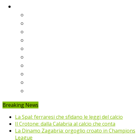
Classifiche
Serie A
Serie B
Premier League
Liga
Bundesliga
Ligue 1
Eredivisie
Primeira Liga
Prem’er-Liga
Jupiler Pro League
Breaking News
La Spal: ferraresi che sfidano le leggi del calcio
Il Crotone: dalla Calabria al calcio che conta
La Dinamo Zagabria: orgoglio croato in Champions
League