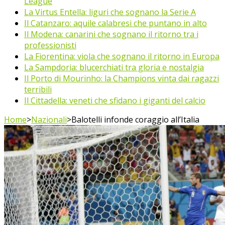
League
La Virtus Entella: liguri che sognano la Serie A
Il Catanzaro: aquile calabresi che puntano in alto
Il Modena: canarini che sognano il ritorno tra i
professionisti
La Fiorentina: viola che sognano il ritorno in Europa
La Sampdoria: blucerchiati tra gloria e nostalgia
Il Porto di Mourinho: la Champions vinta dai ragazzi
terribili
Il Cittadella: veneti che sfidano i giganti del calcio
Home
>
Nazionali
>
Balotelli infonde coraggio all’Italia