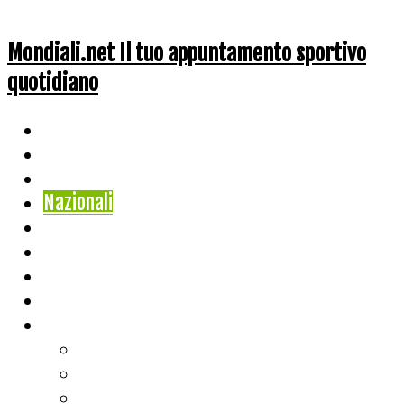
Mondiali.net Il tuo appuntamento sportivo
quotidiano
Home
Ciclismo
Altri Sport
Nazionali
Mondiali
Mondiali Story
Olimpiadi
Calcio
Live Score
Calcio
Tennis
Basket