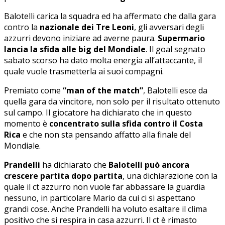
Balotelli carica la squadra ed ha affermato che dalla gara
contro la
nazionale dei Tre Leoni
, gli avversari degli
azzurri devono iniziare ad averne paura.
Supermario
lancia la sfida alle big del Mondiale
. Il goal segnato
sabato scorso ha dato molta energia all’attaccante, il
quale vuole trasmetterla ai suoi compagni.
Premiato come
“man of the match”
, Balotelli esce da
quella gara da vincitore, non solo per il risultato ottenuto
sul campo. Il giocatore ha dichiarato che in questo
momento è
concentrato sulla sfida contro il Costa
Rica
e che non sta pensando affatto alla finale del
Mondiale.
Prandelli
ha dichiarato che
Balotelli
può ancora
crescere partita dopo partita
, una dichiarazione con la
quale il ct azzurro non vuole far abbassare la guardia
nessuno, in particolare Mario da cui ci si aspettano
grandi cose. Anche Prandelli ha voluto esaltare il clima
positivo che si respira in casa azzurri. Il ct è rimasto