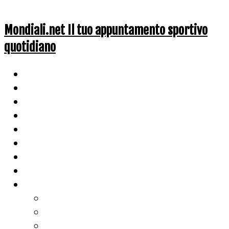
Mondiali.net Il tuo appuntamento sportivo
quotidiano
Home
Ciclismo
Altri Sport
Nazionali
Mondiali
Mondiali Story
Olimpiadi
Calcio
Live Score
Calcio
Tennis
Basket