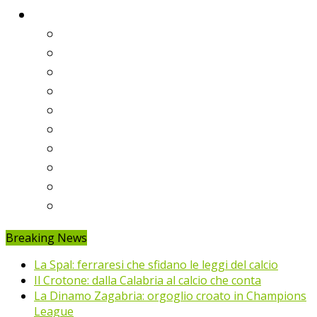
Classifiche
Serie A
Serie B
Premier League
Liga
Bundesliga
Ligue 1
Eredivisie
Primeira Liga
Prem’er-Liga
Jupiler Pro League
Breaking News
La Spal: ferraresi che sfidano le leggi del calcio
Il Crotone: dalla Calabria al calcio che conta
La Dinamo Zagabria: orgoglio croato in Champions
League