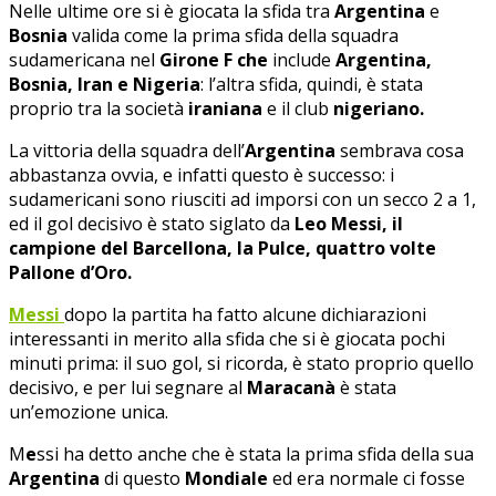
Nelle ultime ore si è giocata la sfida tra
Argentina
e
Bosnia
valida come la prima sfida della squadra
sudamericana nel
Girone F che
include
Argentina,
Bosnia, Iran e Nigeria
: l’altra sfida, quindi, è stata
proprio tra la società
iraniana
e il club
nigeriano.
La vittoria della squadra dell’
Argentina
sembrava cosa
abbastanza ovvia, e infatti questo è successo: i
sudamericani sono riusciti ad imporsi con un secco 2 a 1,
ed il gol decisivo è stato siglato da
Leo Messi, il
campione del Barcellona, la Pulce, quattro volte
Pallone d’Oro.
Messi
dopo la partita ha fatto alcune dichiarazioni
interessanti in merito alla sfida che si è giocata pochi
minuti prima: il suo gol, si ricorda, è stato proprio quello
decisivo, e per lui segnare al
Maracanà
è stata
un’emozione unica.
M
e
ssi ha detto anche che è stata la prima sfida della sua
Argentina
di questo
Mondiale
ed era normale ci fosse