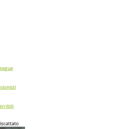
League
sionisti
rribili
riscattato