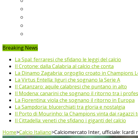
Ligue 1
Eredivisie
Primeira Liga
Prem’er-Liga
Jupiler Pro League
Breaking News
La Spal: ferraresi che sfidano le leggi del calcio
Il Crotone: dalla Calabria al calcio che conta
La Dinamo Zagabria: orgoglio croato in Champions 
La Virtus Entella: liguri che sognano la Serie A
Il Catanzaro: aquile calabresi che puntano in alto
Il Modena: canarini che sognano il ritorno tra i profes
La Fiorentina: viola che sognano il ritorno in Europa
La Sampdoria: blucerchiati tra gloria e nostalgia
Il Porto di Mourinho: la Champions vinta dai ragazzi te
Il Cittadella: veneti che sfidano i giganti del calcio
Home
>
Calcio Italiano
>
Calciomercato Inter, ufficiale: Icardi 