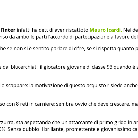
:
l’Inter
infatti ha dett di aver riscattoto
Mauro Icardi.
Nel de
nsenso da ambo le parti l’accordo di partecipazione a favore de
e se non si è sentito parlare di cifre, se si rispetta quanto p
e dai blucerchiati: il giocatore giovane di classe 93 quando è 
elo scappare: la motivazione di questo acquisto risiede anche n
so con 8 reti in carniere: sembra ovvio che deve crescere, m
urra, sta aspettando che un attaccante di primo grido in arr
. Senza dubbio il brillante, promettente e giovanissimo calc