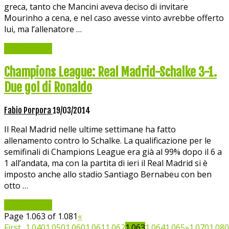
greca, tanto che Mancini aveva deciso di invitare
Mourinho a cena, e nel caso avesse vinto avrebbe offerto
lui, ma l’allenatore …
Read More »
Champions League: Real Madrid-Schalke 3-1.
Due gol di Ronaldo
Fabio Porpora
19/03/2014
Il Real Madrid nelle ultime settimane ha fatto
allenamento contro lo Schalke. La qualificazione per le
semifinali di Champions League era già al 99% dopo il 6 a
1 all’andata, ma con la partita di ieri il Real Madrid si è
imposto anche allo stadio Santiago Bernabeu con ben
otto …
Read More »
Page 1.063 of 1.081
«
First
...
1.040
1.050
1.060
1.061
1.062
1.063
1.064
1.065
»
1.070
1.080