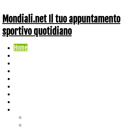
Mondiali.net Il tuo appuntamento
sportivo quotidiano
Home
Ciclismo
Altri Sport
Nazionali
Mondiali
Mondiali Story
Olimpiadi
Calcio
Live Score
Calcio
Tennis