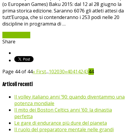
(o European Games) Baku 2015: dal 12 al 28 giugno la
prima storica edizione. Saranno 6076 gli atleti attesi da
tutt’Europa, che si contenderanno i 253 podi nelle 20
discipline in programma di …
Read More »
Share
Page 44 of 44
« First
...
10
20
30
«
40
41
42
43
44
Articoli recenti
Il volley italiano anni ’90: quando diventammo una
potenza mondiale
Il mito dei Boston Celtics anni ’60: la dinastia
perfetta
Le gare di endurance più dure del pianeta
Il ruolo del preparatore mentale nelle grandi