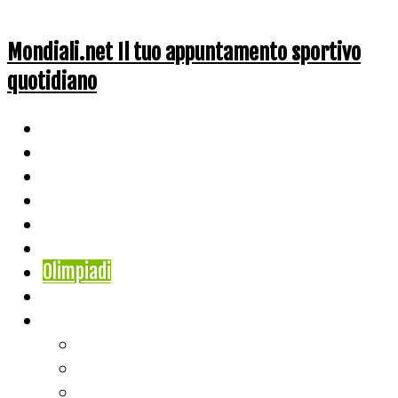
Mondiali.net Il tuo appuntamento sportivo
quotidiano
Home
Ciclismo
Altri Sport
Nazionali
Mondiali
Mondiali Story
Olimpiadi
Calcio
Live Score
Calcio
Tennis
Basket