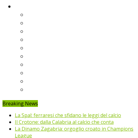
Classifiche
Serie A
Serie B
Premier League
Liga
Bundesliga
Ligue 1
Eredivisie
Primeira Liga
Prem’er-Liga
Jupiler Pro League
Breaking News
La Spal: ferraresi che sfidano le leggi del calcio
Il Crotone: dalla Calabria al calcio che conta
La Dinamo Zagabria: orgoglio croato in Champions
League