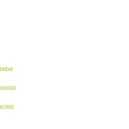
League
sionisti
rribili