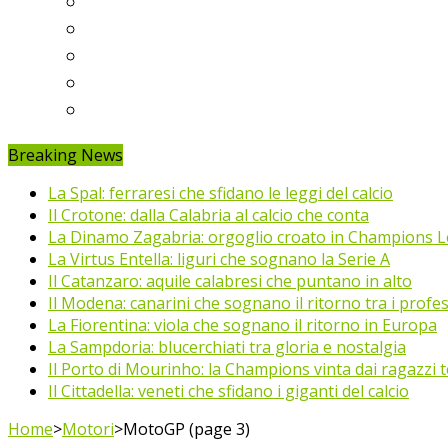
Ligue 1
Eredivisie
Primeira Liga
Prem’er-Liga
Jupiler Pro League
Breaking News
La Spal: ferraresi che sfidano le leggi del calcio
Il Crotone: dalla Calabria al calcio che conta
La Dinamo Zagabria: orgoglio croato in Champions 
La Virtus Entella: liguri che sognano la Serie A
Il Catanzaro: aquile calabresi che puntano in alto
Il Modena: canarini che sognano il ritorno tra i profes
La Fiorentina: viola che sognano il ritorno in Europa
La Sampdoria: blucerchiati tra gloria e nostalgia
Il Porto di Mourinho: la Champions vinta dai ragazzi te
Il Cittadella: veneti che sfidano i giganti del calcio
Home
>
Motori
>
MotoGP (page 3)