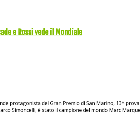
ade e Rossi vede il Mondiale
 grande protagonista del Gran Premio di San Marino, 13^ pro
 a Marco Simoncelli, è stato il campione del mondo Marc Marq