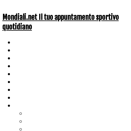
Mondiali.net Il tuo appuntamento sportivo
quotidiano
Home
Ciclismo
Altri Sport
Nazionali
Mondiali
Mondiali Story
Olimpiadi
Calcio
Live Score
Calcio
Tennis
Basket