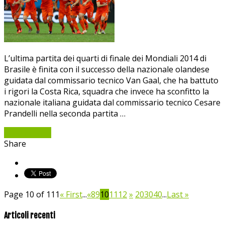
L’ultima partita dei quarti di finale dei Mondiali 2014 di
Brasile è finita con il successo della nazionale olandese
guidata dal commissario tecnico Van Gaal, che ha battuto
i rigori la Costa Rica, squadra che invece ha sconfitto la
nazionale italiana guidata dal commissario tecnico Cesare
Prandelli nella seconda partita …
Read More »
Share
Page 10 of 111
« First
...
«
8
9
10
11
12
»
20
30
40
...
Last »
Articoli recenti