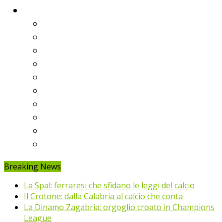
Classifiche
Serie A
Serie B
Premier League
Liga
Bundesliga
Ligue 1
Eredivisie
Primeira Liga
Prem’er-Liga
Jupiler Pro League
Breaking News
La Spal: ferraresi che sfidano le leggi del calcio
Il Crotone: dalla Calabria al calcio che conta
La Dinamo Zagabria: orgoglio croato in Champions
League