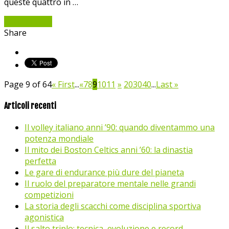
queste quattro in …
Read More »
Share
Page 9 of 64
« First
...
«
7
8
9
10
11
»
20
30
40
...
Last »
Articoli recenti
Il volley italiano anni ’90: quando diventammo una
potenza mondiale
Il mito dei Boston Celtics anni ’60: la dinastia
perfetta
Le gare di endurance più dure del pianeta
Il ruolo del preparatore mentale nelle grandi
competizioni
La storia degli scacchi come disciplina sportiva
agonistica
Il salto triplo: tecnica, evoluzione e record