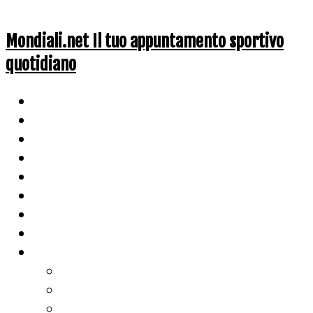
Mondiali.net Il tuo appuntamento sportivo
quotidiano
Home
Ciclismo
Altri Sport
Nazionali
Mondiali
Mondiali Story
Olimpiadi
Calcio
Live Score
Calcio
Tennis
Basket