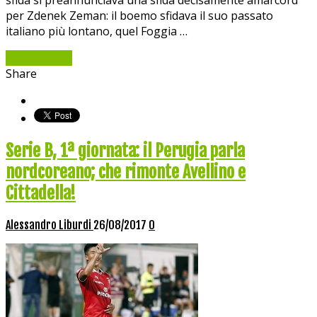
sfida si preannunciava una sfida decisamente amarcord
per Zdenek Zeman: il boemo sfidava il suo passato
italiano più lontano, quel Foggia …
Read More »
Share
Serie B, 1ª giornata: il Perugia parla
nordcoreano; che rimonte Avellino e
Cittadella!
Alessandro Liburdi
26/08/2017
0