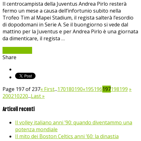
Il centrocampista della Juventus Andrea Pirlo resterà
fermo un mese a causa dell’infortunio subito nella
Trofeo Tim al Mapei Stadium, il regista salterà l’esordio
di dopodomani in Serie A. Se il buongiorno si vede dal
mattino per la Juventus e per Andrea Pirlo è una giornata
da dimenticare, il regista …
Read More »
Share
Page 197 of 237
« First
...
170
180
190
«
195
196
197
198
199
»
200
210
220
...
Last »
Articoli recenti
Il volley italiano anni ’90: quando diventammo una
potenza mondiale
Il mito dei Boston Celtics anni ’60: la dinastia