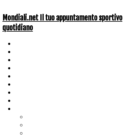
Mondiali.net Il tuo appuntamento sportivo
quotidiano
Home
Ciclismo
Altri Sport
Nazionali
Mondiali
Mondiali Story
Olimpiadi
Calcio
Live Score
Calcio
Tennis
Basket