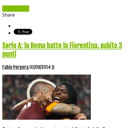
Read More »
Share
Serie A: la Roma batte la Fiorentina, subito 3
punti
Fabio Porpora
01/09/2014
0