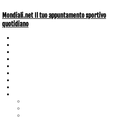
Mondiali.net Il tuo appuntamento sportivo
quotidiano
Home
Ciclismo
Altri Sport
Nazionali
Mondiali
Mondiali Story
Olimpiadi
Calcio
Live Score
Calcio
Tennis
Basket