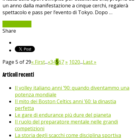
un anno dalla manifestazione a cinque cerchi, regalerà
spettacolo e pass per l’evento di Tokyo. Dopo …
Read More »
Share
Page 5 of 29
« First
...
«
3
4
5
6
7
»
10
20
...
Last »
Articoli recenti
Il volley italiano anni ’90: quando diventammo una
potenza mondiale
Il mito dei Boston Celtics anni ’60: la dinastia
perfetta
Le gare di endurance più dure del pianeta
Il ruolo del preparatore mentale nelle grandi
competizioni
La storia degli scacchi come disciplina sportiva