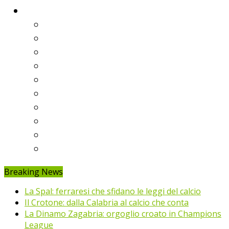
Classifiche
Serie A
Serie B
Premier League
Liga
Bundesliga
Ligue 1
Eredivisie
Primeira Liga
Prem’er-Liga
Jupiler Pro League
Breaking News
La Spal: ferraresi che sfidano le leggi del calcio
Il Crotone: dalla Calabria al calcio che conta
La Dinamo Zagabria: orgoglio croato in Champions
League