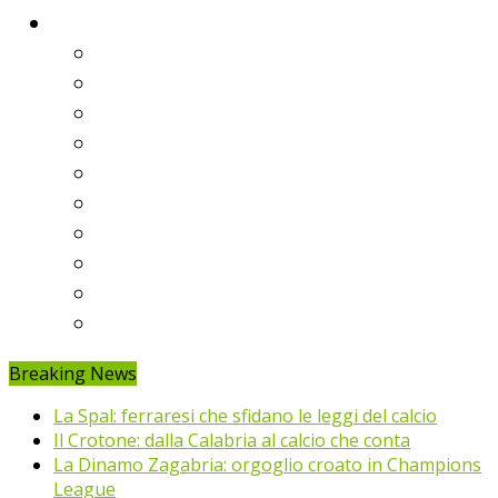
Classifiche
Serie A
Serie B
Premier League
Liga
Bundesliga
Ligue 1
Eredivisie
Primeira Liga
Prem’er-Liga
Jupiler Pro League
Breaking News
La Spal: ferraresi che sfidano le leggi del calcio
Il Crotone: dalla Calabria al calcio che conta
La Dinamo Zagabria: orgoglio croato in Champions
League