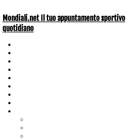
Mondiali.net Il tuo appuntamento sportivo
quotidiano
Home
Ciclismo
Altri Sport
Nazionali
Mondiali
Mondiali Story
Olimpiadi
Calcio
Live Score
Calcio
Tennis
Basket